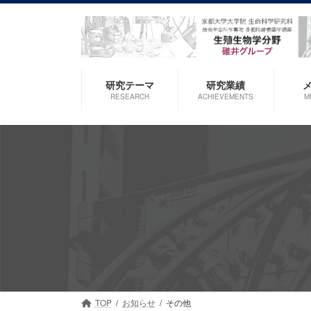
コ
ナ
ン
ビ
テ
ゲ
ン
ー
ツ
シ
研究テーマ
研究業績
へ
ョ
RESEARCH
ACHIEVEMENTS
M
ス
ン
キ
に
ッ
移
プ
動
TOP
お知らせ
その他