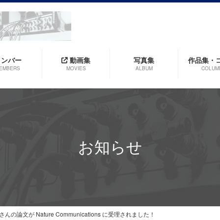
メンバー
動画集
写真集
作品集・
EMBERS
MOVIES
ALBUM
COLUM
お知らせ
論文が Nature Communications に受理されました！