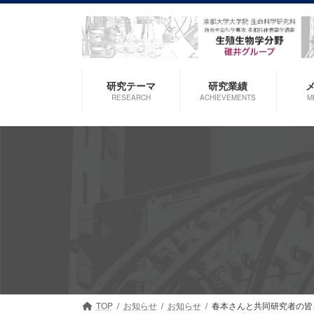
コ
ナ
ン
ビ
テ
ゲ
ン
ー
ツ
シ
研究テーマ
研究業績
へ
ョ
RESEARCH
ACHIEVEMENTS
M
ス
ン
キ
に
ッ
移
プ
動
TOP
お知らせ
お知らせ
春本さんと共同研究者の皆さんの