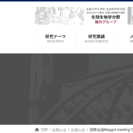
コ
ナ
ン
ビ
テ
ゲ
ン
ー
ツ
シ
研究テーマ
研究業績
へ
ョ
RESEARCH
ACHIEVEMENTS
M
ス
ン
キ
に
ッ
移
プ
動
TOP
お知らせ
お知らせ
国際会議Maggot meeti