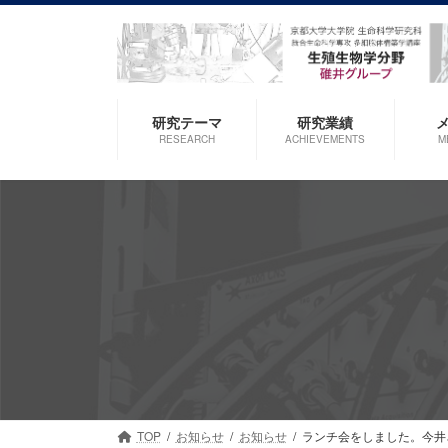
コ
ナ
ン
ビ
テ
ゲ
ン
ー
ツ
シ
研究テーマ
研究業績
へ
ョ
RESEARCH
ACHIEVEMENTS
M
ス
ン
キ
に
ッ
移
プ
動
TOP
お知らせ
お知らせ
ランチ会をしました。今井