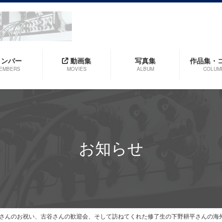
メンバー
動画集
写真集
作品集・
EMBERS
MOVIES
ALBUM
COLUM
お知らせ
さんのお祝い、古谷さんの歓迎会、そして訪ねてくれた修了生の下野耕平さんの海