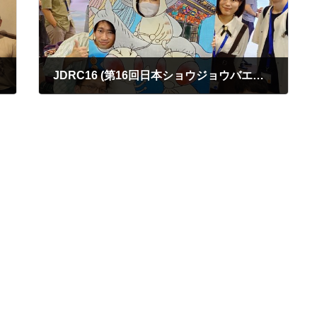
JDRC16 (第16回日本ショウジョウバエ研究集会) @仙台に多数のメンバーが参加しました。水谷さんは森脇大五郎賞 2nd prize を受賞しました！！！
2024年9月19日