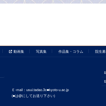
動画集
写真集
作品集・コラム
院生募
Ｅ-mail：usui.tadao.3c■kyoto-u.ac.jp
(■は@にしてお送り下さい)