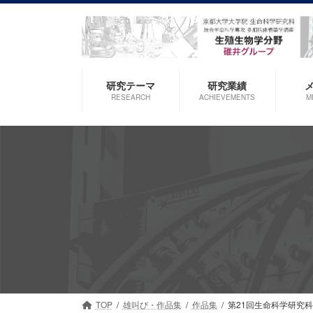
コ
ナ
ン
ビ
テ
ゲ
ン
ー
ツ
シ
研究テーマ
研究業績
へ
ョ
RESEARCH
ACHIEVEMENTS
M
ス
ン
キ
に
ッ
移
プ
動
TOP
雄叫び・作品集
作品集
第21回生命科学研究科シ