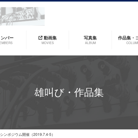
メンバー
動画集
写真集
作品集・
EMBERS
MOVIES
ALBUM
COLUM
雄叫び・作品集
ンポジウム開催（2019.7.4-5）