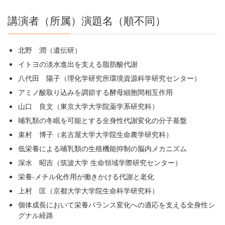
講演者（所属）演題名（順不同）
北野 潤（遺伝研）
イトヨの淡水進出を支える脂肪酸代謝
八代田 陽子（理化学研究所環境資源科学研究センター）
アミノ酸取り込みを調節する酵母細胞間相互作用
山口 良文（東京大学大学院薬学系研究科）
哺乳類の冬眠を可能とする全身性代謝変化の分子基盤
束村 博子（名古屋大学大学院生命農学研究科）
低栄養による哺乳類の生殖機能抑制の脳内メカニズム
深水 昭吉（筑波大学 生命領域学際研究センター）
栄養-メチル化作用が働きかける代謝と老化
上村 匡（京都大学大学院生命科学研究科）
個体成長において栄養バランス変化への適応を支える全身性シ
グナル経路