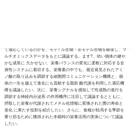
2017年12月24日
幼い個体の成長、性成熟を経た次世代の誕生、そして老化は、ヒ
トを含む全ての動物種の一生に必然の過程である。絶えず変化す
る栄養環境にさらされる動物が、どのようなメカニズムを働かせ
て適応しているのかを、モテ? ル生物・非モデル生物を駆使し、マ
ルチオミックスデータをもとに議論する。ます?、幼い個体の健や
かな成長に 欠かせない、栄養バランスの変化に柔軟に対応する全
身性システムに着目する。栄養素の中でも、最近発見されたアミ
ノ酸の取り込みを調節する細胞間コミュニケーション機構と、個
体の一生を越えて進化にも貢献する脂肪 酸代謝を利用した適応機
構を議論したい。次に、栄養シグナルを感知して性成熟の進行を
調節する神経内分泌系 の作用機序に注目して議論するとともに、
摂取した栄養が代謝されてメチル化情報に変換された際の寿命と
老化 に果たす役割を紹介したい。さらに、食糧が枯渇する季節を
乗り切るために獲得された冬眠時の栄養活用の実体について議論
したい。