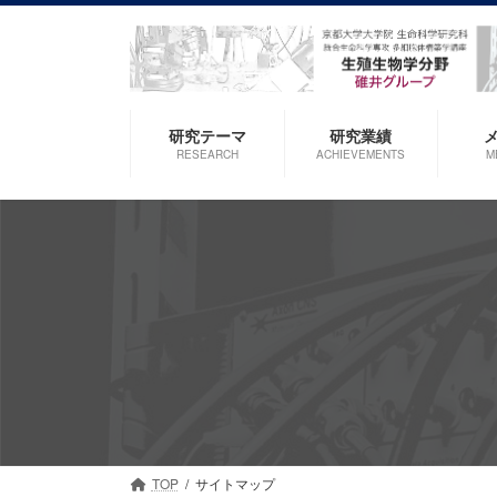
コ
ナ
ン
ビ
テ
ゲ
ン
ー
ツ
シ
研究テーマ
研究業績
へ
ョ
RESEARCH
ACHIEVEMENTS
M
ス
ン
キ
に
ッ
移
プ
動
TOP
サイトマップ