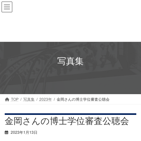
コ
ナ
ン
ビ
テ
ゲ
ン
ー
ツ
シ
へ
ョ
ス
ン
キ
に
ッ
移
写真集
プ
動
TOP
写真集
2023年
金岡さんの博士学位審査公聴会
金岡さんの博士学位審査公聴会
2023年1月13日