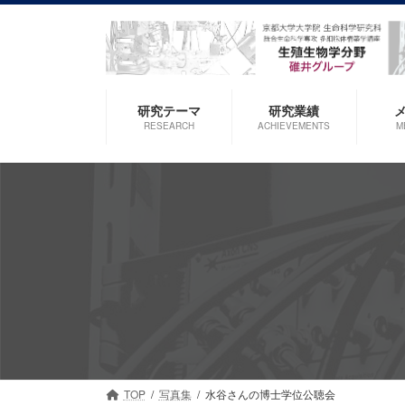
コ
ナ
ン
ビ
テ
ゲ
ン
ー
ツ
シ
研究テーマ
研究業績
へ
ョ
RESEARCH
ACHIEVEMENTS
M
ス
ン
キ
に
ッ
移
プ
動
TOP
写真集
水谷さんの博士学位公聴会